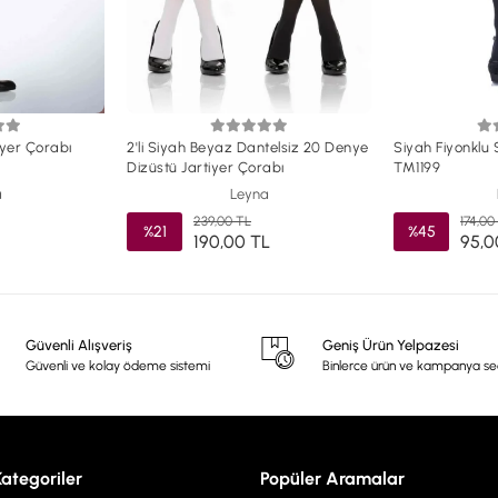
iyer Çorabı
2'li Siyah Beyaz Dantelsiz 20 Denye
Siyah Fiyonklu 
Dizüstü Jartiyer Çorabı
TM1199
a
Leyna
239,00 TL
174,00
%21
%45
190,00 TL
95,0
Güvenli Alışveriş
Geniş Ürün Yelpazesi
Güvenli ve kolay ödeme sistemi
Binlerce ürün ve kampanya s
Kategoriler
Popüler Aramalar