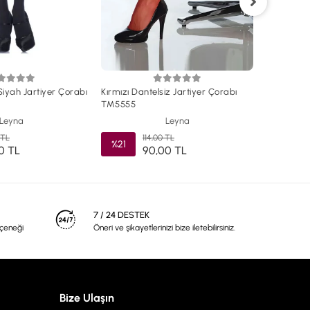
Beyaz Dan
TM5555-
%21
Siyah Jartiyer Çorabı
Kırmızı Dantelsiz Jartiyer Çorabı
TM5555
Leyna
Leyna
 TL
114,00 TL
%21
0 TL
90,00 TL
7 / 24 DESTEK
eçeneği
Öneri ve şikayetlerinizi bize iletebilirsiniz.
Bize Ulaşın