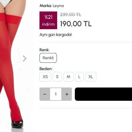
Marka:
Leyna
239,00 TL
%21
190,00 TL
indirim
Aynı gün kargoda!
Renk:
Renkli
Beden:
XS
S
M
L
XL