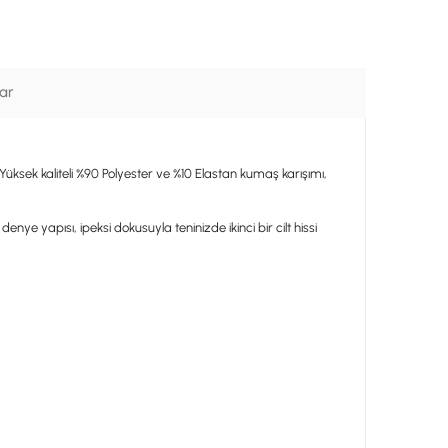
ar
 Yüksek kaliteli %90 Polyester ve %10 Elastan kumaş karışımı,
e yapısı, ipeksi dokusuyla teninizde ikinci bir cilt hissi