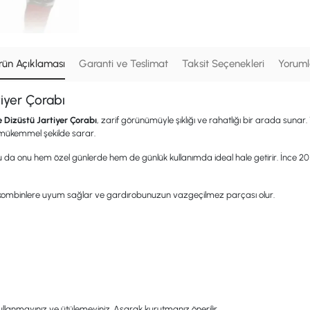
rün Açıklaması
Garanti ve Teslimat
Taksit Seçenekleri
Yoruml
tiyer Çorabı
e Dizüstü Jartiyer Çorabı
, zarif görünümüyle şıklığı ve rahatlığı bir arada sunar.
mükemmel şekilde sarar.
da onu hem özel günlerde hem de günlük kullanımda ideal hale getirir. İnce 20 deny
klı kombinlere uyum sağlar ve gardırobunuzun vazgeçilmez parçası olur.
ullanmayınız ve ütülemeyiniz. Asarak kurutmanız önerilir.