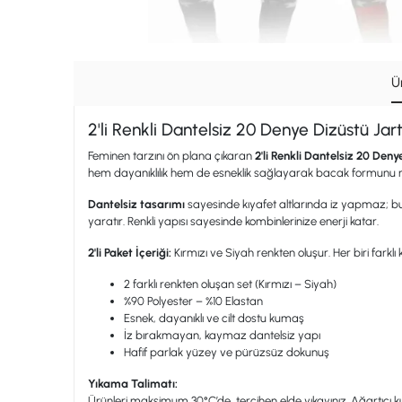
Ü
2'li Renkli Dantelsiz 20 Denye Dizüstü Jar
Feminen tarzını ön plana çıkaran
2'li Renkli Dantelsiz 20 Deny
hem dayanıklılık hem de esneklik sağlayarak bacak formunu 
Dantelsiz tasarımı
sayesinde kıyafet altlarında iz yapmaz; bu 
yaratır. Renkli yapısı sayesinde kombinlerinize enerji katar.
2'li Paket İçeriği:
Kırmızı ve Siyah renkten oluşur. Her biri far
2 farklı renkten oluşan set (Kırmızı – Siyah)
%90 Polyester – %10 Elastan
Esnek, dayanıklı ve cilt dostu kumaş
İz bırakmayan, kaymaz dantelsiz yapı
Hafif parlak yüzey ve pürüzsüz dokunuş
Yıkama Talimatı:
Ürünleri maksimum 30°C’de, tercihen elde yıkayınız. Ağartıcı k