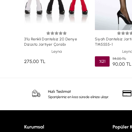
3'lü Renkli Dantelsiz 20 Denye
Siyah Dantelsiz Jart
Dizüstü Jartiyer Çorabı
TM5555-1
Leyna
Leyn
114,00 TL
275,00 TL
%21
90,00 TL
Hızlı Teslimat
Siparişleriniz en kısa sürede elinize ulaşır.
Kurumsal
Popüler 