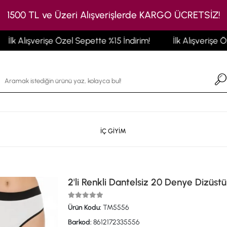
1500 TL ve Üzeri Alışverişlerde KARGO ÜCRETSİZ!
lk Alışverişe Özel Sepette %15 İndirim!
İlk Alışverişe Özel
İÇ GİYİM
2'li Renkli Dantelsiz 20 Denye Dizüstü
Ürün Kodu:
TM5556
Barkod:
8612172335556