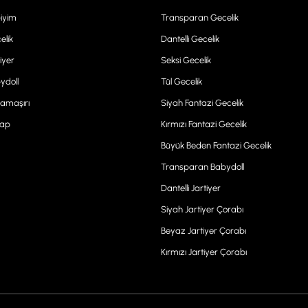
Giyim
Transparan Gecelik
elik
Dantelli Gecelik
iyer
Seksi Gecelik
ydoll
Tül Gecelik
Çamaşırı
Siyah Fantazi Gecelik
rap
Kırmızı Fantazi Gecelik
Büyük Beden Fantazi Gecelik
Transparan Babydoll
Dantelli Jartiyer
Siyah Jartiyer Çorabı
Beyaz Jartiyer Çorabı
Kırmızı Jartiyer Çorabı