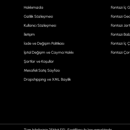
Hakkımızda
Fantazi İç 
Gizlilik Sözleşmesi
Fantazi Gec
Kullanıcı Sözleşmesi
Fantazi Jart
İletişim
Fantazi Bab
İade ve Değişim Politikası
Fantazi İç 
İptal Değişim ve Cayma Hakkı
Fantazi Ço
Şartlar ve Koşullar
Mesafeli Satış Sayfası
Dropshipping ve XML Bayilik
Tüm bilgileriniz 256bit SSL Sertifikası ile korunmaktadır.