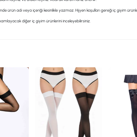
nde ürün adı veya içeriği kesinlikle yazmaz. Hijyen koşulları gereği iç giyim ür
mlayacak diğer iç giyim ürünlerini inceleyebilirsiniz.