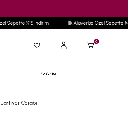
 Sepette %15 İndirim!
İlk Alışverişe Özel Sepette %15 İn
0
EV GİYİM
 Jartiyer Çorabı