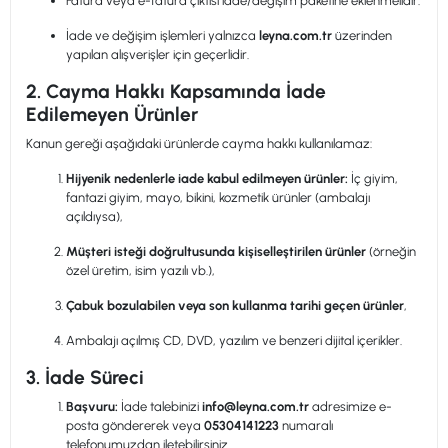
Fatura veya e-fatura çıktısı iade/değişim paketine eklenmelidir.
İade ve değişim işlemleri yalnızca
leyna.com.tr
üzerinden
yapılan alışverişler için geçerlidir.
2. Cayma Hakkı Kapsamında İade
Edilemeyen Ürünler
Kanun gereği aşağıdaki ürünlerde cayma hakkı kullanılamaz:
Hijyenik nedenlerle iade kabul edilmeyen ürünler:
İç giyim,
fantazi giyim, mayo, bikini, kozmetik ürünler (ambalajı
açıldıysa),
Müşteri isteği doğrultusunda kişiselleştirilen ürünler
(örneğin
özel üretim, isim yazılı vb.),
Çabuk bozulabilen veya son kullanma tarihi geçen ürünler
,
Ambalajı açılmış CD, DVD, yazılım ve benzeri dijital içerikler.
3. İade Süreci
Başvuru:
İade talebinizi
info@leyna.com.tr
adresimize e-
posta göndererek veya
05304141223
numaralı
telefonumuzdan iletebilirsiniz.