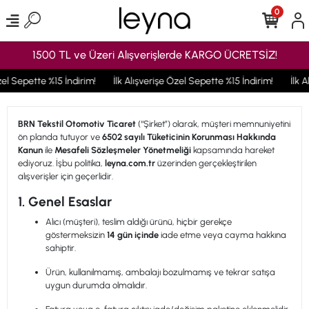
0
1500 TL ve Üzeri Alışverişlerde KARGO ÜCRETSİZ!
zel Sepette %15 İndirim!
İlk Alışverişe Özel Sepette %15 İndirim!
İlk A
BRN Tekstil Otomotiv Ticaret
(“Şirket”) olarak, müşteri memnuniyetini
ön planda tutuyor ve
6502 sayılı Tüketicinin Korunması Hakkında
Kanun
ile
Mesafeli Sözleşmeler Yönetmeliği
kapsamında hareket
ediyoruz. İşbu politika,
leyna.com.tr
üzerinden gerçekleştirilen
alışverişler için geçerlidir.
1. Genel Esaslar
Alıcı (müşteri), teslim aldığı ürünü, hiçbir gerekçe
göstermeksizin
14 gün içinde
iade etme veya cayma hakkına
sahiptir.
Ürün, kullanılmamış, ambalajı bozulmamış ve tekrar satışa
uygun durumda olmalıdır.