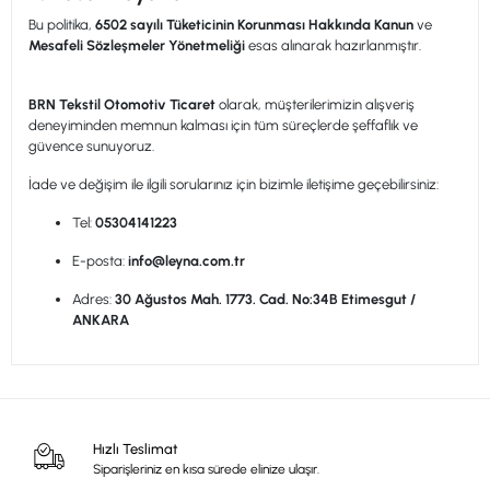
Bu politika,
6502 sayılı Tüketicinin Korunması Hakkında Kanun
ve
Mesafeli Sözleşmeler Yönetmeliği
esas alınarak hazırlanmıştır.
BRN Tekstil Otomotiv Ticaret
olarak, müşterilerimizin alışveriş
deneyiminden memnun kalması için tüm süreçlerde şeffaflık ve
güvence sunuyoruz.
İade ve değişim ile ilgili sorularınız için bizimle iletişime geçebilirsiniz:
Tel:
05304141223
E-posta:
info@leyna.com.tr
Adres:
30 Ağustos Mah. 1773. Cad. No:34B Etimesgut /
ANKARA
Hızlı Teslimat
Siparişleriniz en kısa sürede elinize ulaşır.