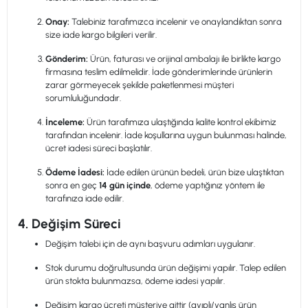
Onay:
Talebiniz tarafımızca incelenir ve onaylandıktan sonra
size iade kargo bilgileri verilir.
Gönderim:
Ürün, faturası ve orijinal ambalajı ile birlikte kargo
firmasına teslim edilmelidir. İade gönderimlerinde ürünlerin
zarar görmeyecek şekilde paketlenmesi müşteri
sorumluluğundadır.
İnceleme:
Ürün tarafımıza ulaştığında kalite kontrol ekibimiz
tarafından incelenir. İade koşullarına uygun bulunması halinde,
ücret iadesi süreci başlatılır.
Ödeme İadesi:
İade edilen ürünün bedeli, ürün bize ulaştıktan
sonra en geç
14 gün içinde
, ödeme yaptığınız yöntem ile
tarafınıza iade edilir.
4. Değişim Süreci
Değişim talebi için de aynı başvuru adımları uygulanır.
Stok durumu doğrultusunda ürün değişimi yapılır. Talep edilen
ürün stokta bulunmazsa, ödeme iadesi yapılır.
Değişim kargo ücreti müşteriye aittir (ayıplı/yanlış ürün