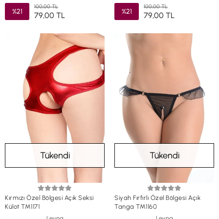
100,00 TL
100,00 TL
%21
%21
79,00 TL
79,00 TL
Tükendi
Tükendi
Kırmızı Özel Bölgesi Açık Seksi
Siyah Fırfırlı Özel Bölgesi Açık
Külot TM1171
Tanga TM1160
Leyna
Leyna