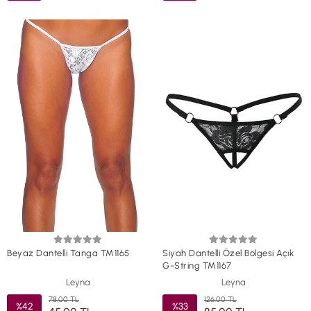
Beyaz Dantelli Tanga TM1165
Siyah Dantelli Özel Bölgesi Açık
G-String TM1167
Leyna
Leyna
78,00 TL
126,00 TL
%42
%33