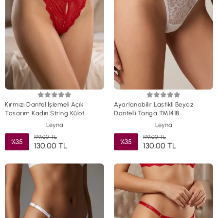
Kırmızı Dantel İşlemeli Açık
Ayarlanabilir Lastikli Beyaz
Tasarım Kadın String Külot
Dantelli Tanga TM1418
TM1425
Leyna
Leyna
199,00 TL
199,00 TL
%35
%35
130,00 TL
130,00 TL