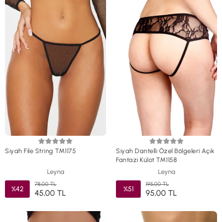
Siyah File String TM1175
Siyah Dantelli Özel Bölgeleri Açık
Fantazi Külot TM1158
Leyna
Leyna
78,00 TL
195,00 TL
%42
%51
45,00 TL
95,00 TL