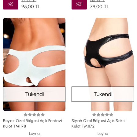
100,00 TL
100,00 TL
%5
%21
95,00 TL
79,00 TL
Tükendi
Tükendi
Beyaz Özel Bölgesi Açık Fantazi
Siyah Özel Bölgesi Açık Seksi
Külot TM1178
Külot TM1172
Leyna
Leyna