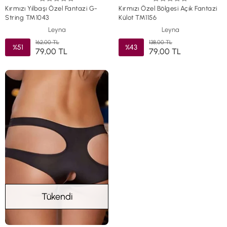
Kırmızı Yılbaşı Özel Fantazi G-
Kırmızı Özel Bölgesi Açık Fantazi
String TM1043
Külot TM1156
Leyna
Leyna
162,00 TL
138,00 TL
%51
%43
79,00 TL
79,00 TL
Tükendi