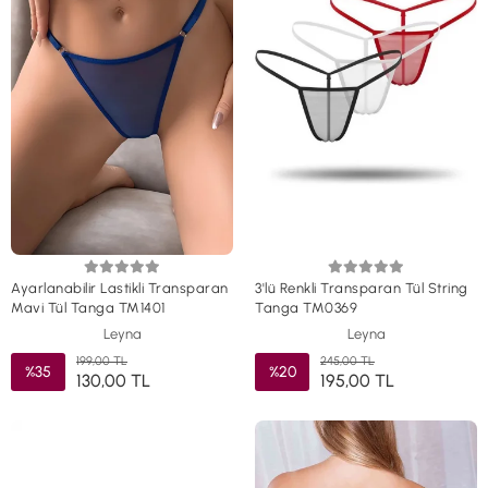
Ayarlanabilir Lastikli Transparan
3'lü Renkli Transparan Tül String
Mavi Tül Tanga TM1401
Tanga TM0369
Leyna
Leyna
199,00 TL
245,00 TL
%35
%20
130,00 TL
195,00 TL