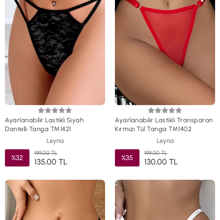
Ayarlanabilir Lastikli Siyah
Ayarlanabilir Lastikli Transparan
Dantelli Tanga TM1421
Kırmızı Tül Tanga TM1402
Leyna
Leyna
199,00 TL
199,00 TL
%32
%35
135,00 TL
130,00 TL