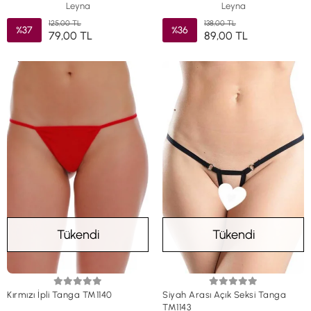
Leyna
Leyna
125,00 TL
138,00 TL
%37
%36
79,00 TL
89,00 TL
Tükendi
Tükendi
Kırmızı İpli Tanga TM1140
Siyah Arası Açık Seksi Tanga
TM1143