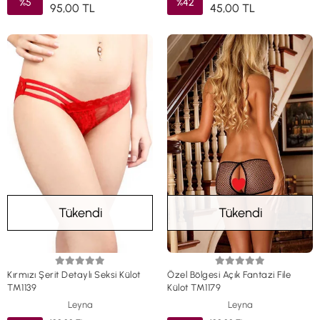
%5
%42
95,00 TL
45,00 TL
Tükendi
Tükendi
Kırmızı Şerit Detaylı Seksi Külot
Özel Bölgesi Açık Fantazi File
TM1139
Külot TM1179
Leyna
Leyna