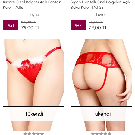
Kırmızı Özel Bölgesi Açık Fantazi
Siyah Dantelli Özel Bölgeleri Açık
Külot TM1161
Seksi Külot TM1153
Leyna
Leyna
100,00 TL
150,00 TL
%21
%47
79,00 TL
79,00 TL
Tükendi
Tükendi