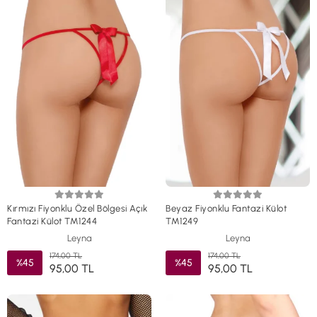
Kırmızı Fiyonklu Özel Bölgesi Açık
Beyaz Fiyonklu Fantazi Külot
Fantazi Külot TM1244
TM1249
Leyna
Leyna
174,00 TL
174,00 TL
%45
%45
95,00 TL
95,00 TL