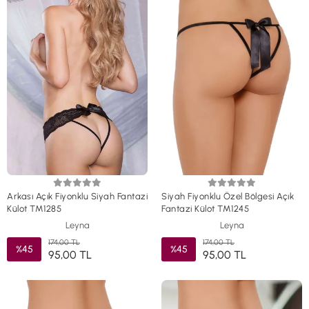
Arkası Açık Fiyonklu Siyah Fantazi
Siyah Fiyonklu Özel Bölgesi Açık
Külot TM1285
Fantazi Külot TM1245
Leyna
Leyna
174,00 TL
174,00 TL
%45
%45
95,00 TL
95,00 TL