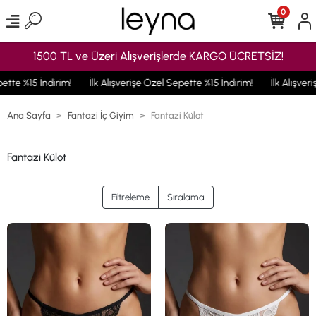
0
1500 TL ve Üzeri Alışverişlerde KARGO ÜCRETSİZ!
5 İndirim!
İlk Alışverişe Özel Sepette %15 İndirim!
İlk Alışverişe Özel
Ana Sayfa
Fantazi İç Giyim
Fantazi Külot
Fantazi Külot
Filtreleme
Sıralama