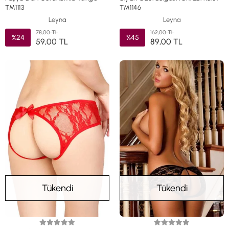
TM1113
TM1146
Leyna
Leyna
78,00 TL
162,00 TL
%24
%45
59,00 TL
89,00 TL
Tükendi
Tükendi