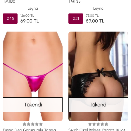
TM1130
TM1135
Leyna
Leyna
126,00 TL
75,00 TL
%45
%21
69,00 TL
59,00 TL
Tükendi
Tükendi
Fuşya Deri Görünümlü Tanga
Siyah Özel Bölgesi Fantazi Külot