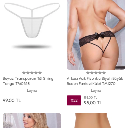
Beyaz Transparan Tül String
Arkası Açık Fiyonklu Siyah Büyük
Tanga TM0368
Beden Fantazi Külot TM1270
Leyna
Leyna
198,00 TL
99,00 TL
%52
95,00 TL