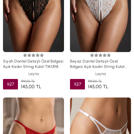
Siyah Dantel Detaylı Özel Bölgesi
Beyaz Dantel Detaylı Özel
Açık Kadın String Külot TM1398
Bölgesi Açık Kadın String Külot
TM1419
Leyna
Leyna
199,00 TL
199,00 TL
%27
%27
145,00 TL
145,00 TL