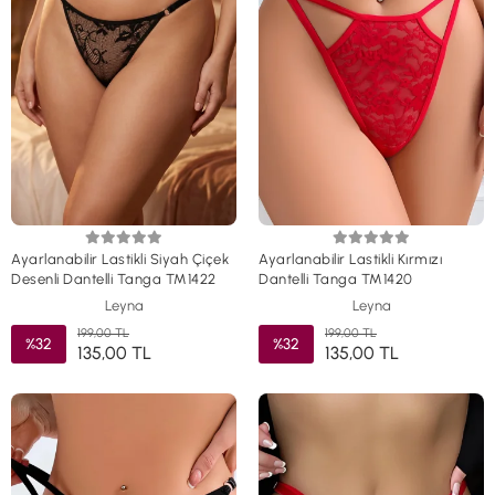
Ayarlanabilir Lastikli Siyah Çiçek
Ayarlanabilir Lastikli Kırmızı
Desenli Dantelli Tanga TM1422
Dantelli Tanga TM1420
Leyna
Leyna
199,00 TL
199,00 TL
%32
%32
135,00 TL
135,00 TL