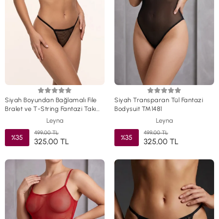
Siyah Boyundan Bağlamalı File
Siyah Transparan Tül Fantazi
Bralet ve T-String Fantazi Takım
Bodysuit TM1481
TM1482
Leyna
Leyna
499,00 TL
499,00 TL
%35
%35
325,00 TL
325,00 TL