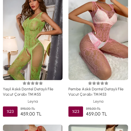
Yeşil Askılı Dantel Detaylı File
Pembe Askılı Dantel Detaylı File
Vücut Çorabı TM1455
Vücut Çorabı TM1453
Leyna
Leyna
595,00 TL
595,00 TL
%23
%23
459,00 TL
459,00 TL