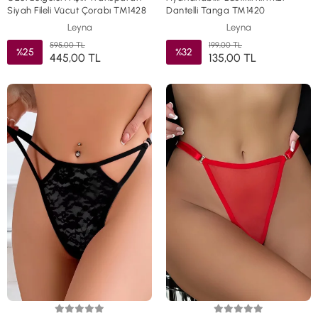
Siyah Fileli Vücut Çorabı TM1428
Dantelli Tanga TM1420
Leyna
Leyna
595,00 TL
199,00 TL
%25
%32
445,00 TL
135,00 TL