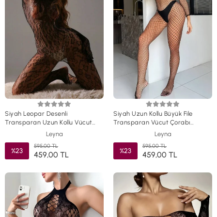
Siyah Leopar Desenli
Siyah Uzun Kollu Büyük File
Transparan Uzun Kollu Vücut
Transparan Vücut Çorabı
Çorabı TM1469
TM1468
Leyna
Leyna
595,00 TL
595,00 TL
%23
%23
459,00 TL
459,00 TL