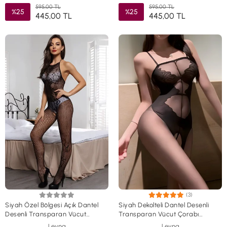
595,00 TL
595,00 TL
%25
%25
445,00 TL
445,00 TL
(3)
Siyah Özel Bölgesi Açık Dantel
Siyah Dekolteli Dantel Desenli
Desenli Transparan Vücut
Transparan Vücut Çorabı
Çorabı TM1436
TM1435
Leyna
Leyna