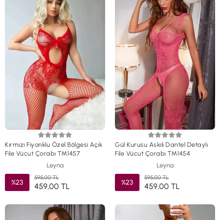
Kırmızı Fiyonklu Özel Bölgesi Açık
Gül Kurusu Askılı Dantel Detaylı
File Vücut Çorabı TM1457
File Vücut Çorabı TM1454
Leyna
Leyna
595,00 TL
595,00 TL
%23
%23
459,00 TL
459,00 TL