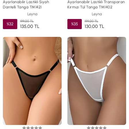
Ayarlanabilir Lastikli Siyah
Ayarlanabilir Lastikli Transparan
Dantelli Tanga TM1421
Kırmızı Tül Tanga TM1402
Leyna
Leyna
199,00 TL
199,00 TL
%32
%35
135,00 TL
130,00 TL