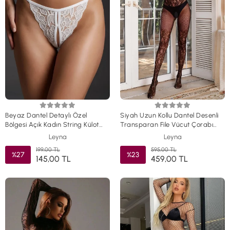
Beyaz Dantel Detaylı Özel
Siyah Uzun Kollu Dantel Desenli
Bölgesi Açık Kadın String Külot
Transparan File Vücut Çorabı
TM1419
TM1475
Leyna
Leyna
199,00 TL
595,00 TL
%27
%23
145,00 TL
459,00 TL