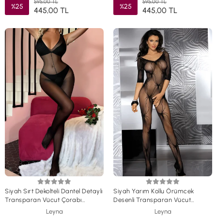
595,00 TL
595,00 TL
%25
%25
445,00 TL
445,00 TL
Siyah Sırt Dekolteli Dantel Detaylı
Siyah Yarım Kollu Örümcek
Transparan Vücut Çorabı
Desenli Transparan Vücut
TM1438
Çorabı TM1437
Leyna
Leyna