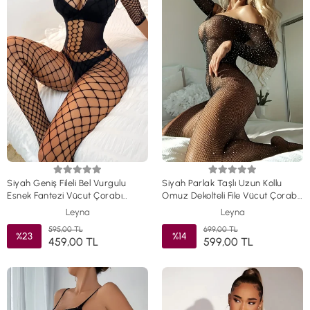
Siyah Geniş Fileli Bel Vurgulu
Siyah Parlak Taşlı Uzun Kollu
Esnek Fantezi Vücut Çorabı
Omuz Dekolteli File Vücut Çorabı
TM1463
TM1462
Leyna
Leyna
595,00 TL
699,00 TL
%23
%14
459,00 TL
599,00 TL