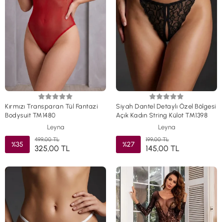
Kırmızı Transparan Tül Fantazi
Siyah Dantel Detaylı Özel Bölgesi
Bodysuit TM1480
Açık Kadın String Külot TM1398
Leyna
Leyna
499,00 TL
199,00 TL
%35
%27
325,00 TL
145,00 TL