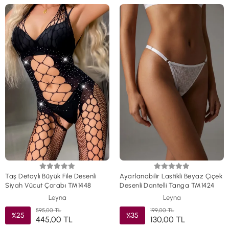
Taş Detaylı Büyük File Desenli
Ayarlanabilir Lastikli Beyaz Çiçek
Siyah Vücut Çorabı TM1448
Desenli Dantelli Tanga TM1424
Leyna
Leyna
595,00 TL
199,00 TL
%25
%35
445,00 TL
130,00 TL