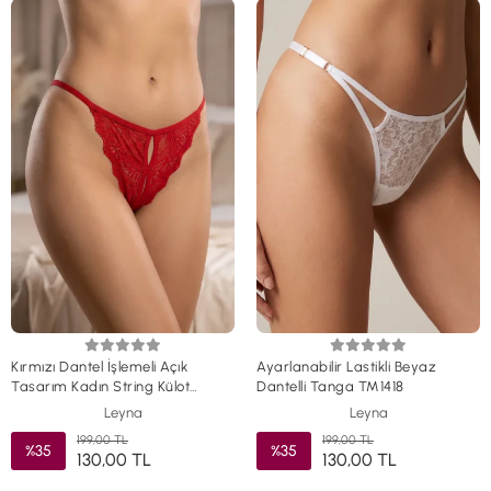
Kırmızı Dantel İşlemeli Açık
Ayarlanabilir Lastikli Beyaz
Tasarım Kadın String Külot
Dantelli Tanga TM1418
TM1425
Leyna
Leyna
199,00 TL
199,00 TL
%35
%35
130,00 TL
130,00 TL