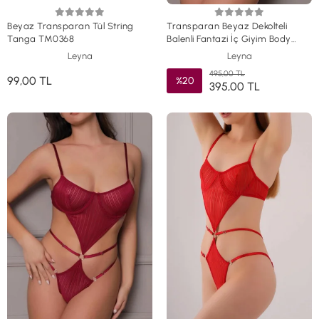
Beyaz Transparan Tül String
Transparan Beyaz Dekolteli
Tanga TM0368
Balenli Fantazi İç Giyim Body
TM1411
Leyna
Leyna
495,00 TL
99,00 TL
%20
395,00 TL