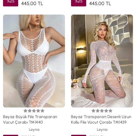
%25
%25
445,00 TL
445,00 TL
Beyaz Büyük File Transparan
Beyaz Transparan Desenli Uzun
Vücut Çorabı TM1440
Kollu File Vücut Çorabı TM1439
Leyna
Leyna