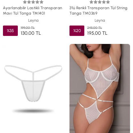
Ayarlanabilir Lastikli Transparan
3'lü Renkli Transparan Tül String
Mavi Tül Tanga TM1401
Tanga TM0369
Leyna
Leyna
199,00 TL
245,00 TL
%35
%20
130,00 TL
195,00 TL