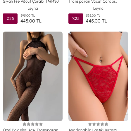
Siyah File Vücut Çorabı TM1430
Transparan Vücut Çorabı
TM1429
Leyna
Leyna
595,00 TL
595,00 TL
%25
%25
445,00 TL
445,00 TL
Özel Bölgeleri Açık Transparan
Ayarlanabilir Lastikli Kırmızı