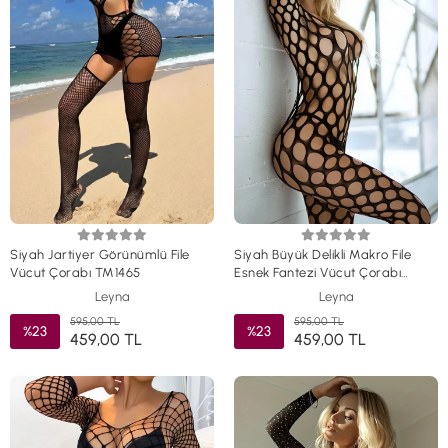
Siyah Jartiyer Görünümlü File
Siyah Büyük Delikli Makro File
Vücut Çorabı TM1465
Esnek Fantezi Vücut Çorabı
TM1464
Leyna
Leyna
595,00 TL
595,00 TL
%23
%23
459,00 TL
459,00 TL