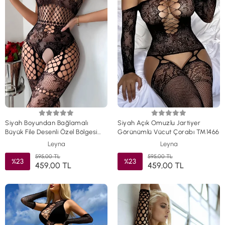
Siyah Boyundan Bağlamalı
Siyah Açık Omuzlu Jartiyer
Büyük File Desenli Özel Bölgesi
Görünümlü Vücut Çorabı TM1466
Açık Vücut Çorabı TM1467
Leyna
Leyna
595,00 TL
595,00 TL
%23
%23
459,00 TL
459,00 TL