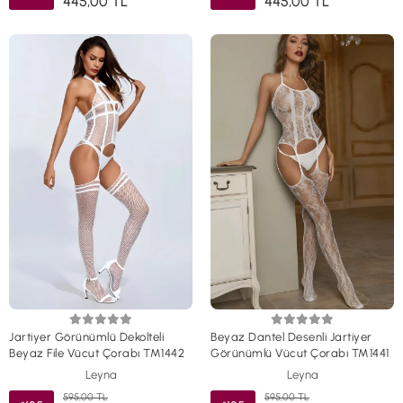
445,00 TL
445,00 TL
Jartiyer Görünümlü Dekolteli
Beyaz Dantel Desenli Jartiyer
Beyaz File Vücut Çorabı TM1442
Görünümlü Vücut Çorabı TM1441
Leyna
Leyna
595,00 TL
595,00 TL