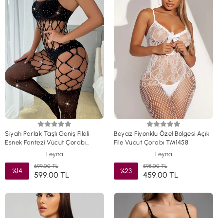
Siyah Parlak Taşlı Geniş Fileli
Beyaz Fiyonklu Özel Bölgesi Açık
Esnek Fantezi Vücut Çorabı
File Vücut Çorabı TM1458
TM1461
Leyna
Leyna
699,00 TL
595,00 TL
%14
%23
599,00 TL
459,00 TL