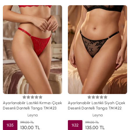
Ayarlanabilir Lastikli Kırmızı Çiçek
Ayarlanabilir Lastikli Siyah Çiçek
Desenli Dantelli Tanga TM1423
Desenli Dantelli Tanga TM1422
Leyna
Leyna
199,00 TL
199,00 TL
%35
%32
130,00 TL
135,00 TL