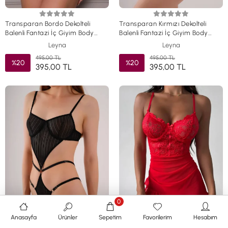
Transparan Bordo Dekolteli
Transparan Kırmızı Dekolteli
Balenli Fantazi İç Giyim Body
Balenli Fantazi İç Giyim Body
TM1410
TM1409
Leyna
Leyna
495,00 TL
495,00 TL
%20
%20
395,00 TL
395,00 TL
0
Anasayfa
Ürünler
Sepetim
Favorilerim
Hesabım