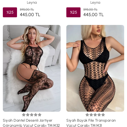
Leyna
Leyna
595,00 TL
595,00 TL
%25
%25
445,00 TL
445,00 TL
Siyah Dantel Desenli Jartiyer
Siyah Büyük File Transparan
Görünümlü Vücut Çorabı TM1432
Vücut Çorabı TM1431