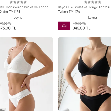
elli Transparan Bralet ve Tanga
Beyaz File Bralet ve Tanga Fantazi
 Giyim TM1478
Takımı TM1476
Leyna
Leyna
99,00 TL
499,00 TL
%31
375,00 TL
345,00 TL