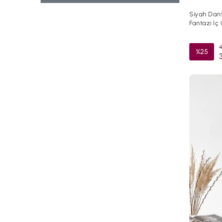
Siyah Dant
Fantazi İç
4
%25