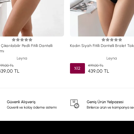
ıkarılabilir Pedli Fitilli Dantelli
Kadın Siyah Fitilli Dantelli Bralet Ta
ımı
Leyna
Leyna
99,00 TL
499,00 TL
%12
439,00 TL
439,00 TL
Güvenli Alışveriş
Geniş Ürün Yelpazesi
Güvenli ve kolay ödeme sistemi
Binlerce ürün ve kampanya s