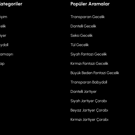
Kategoriler
Popüler Aramalar
Giyim
Transparan Gecelik
elik
Dantelli Gecelik
iyer
Seksi Gecelik
ydoll
Tül Gecelik
Çamaşırı
Siyah Fantazi Gecelik
rap
Kırmızı Fantazi Gecelik
Büyük Beden Fantazi Gecelik
Transparan Babydoll
Dantelli Jartiyer
Siyah Jartiyer Çorabı
Beyaz Jartiyer Çorabı
Kırmızı Jartiyer Çorabı