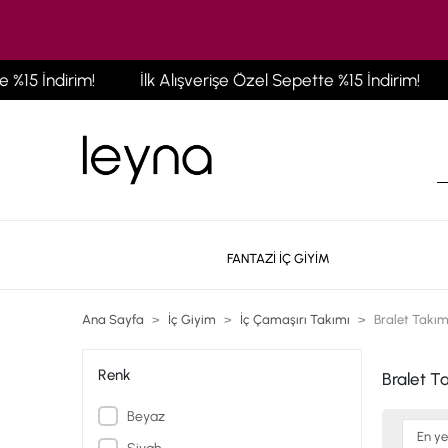
5 İndirim!
İlk Alışverişe Özel Sepette %15 İndirim!
İ
FANTAZİ İÇ GİYİM
Ana Sayfa
İç Giyim
İç Çamaşırı Takımı
Bralet Takı
Renk
Bralet T
Beyaz