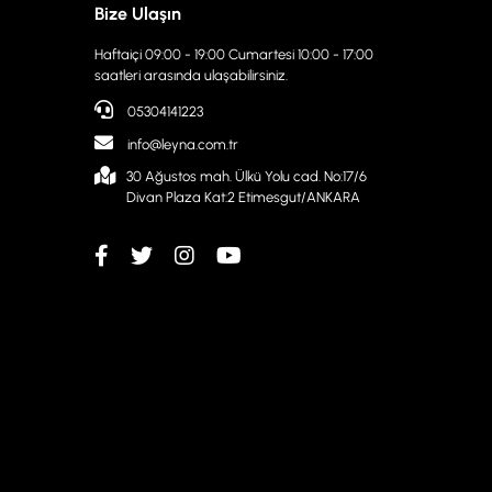
Bize Ulaşın
Haftaiçi 09:00 - 19:00 Cumartesi 10:00 - 17:00
saatleri arasında ulaşabilirsiniz.
05304141223
info@leyna.com.tr
30 Ağustos mah. Ülkü Yolu cad. No:17/6
Divan Plaza Kat:2 Etimesgut/ANKARA