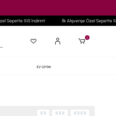
 Sepette %15 İndirim!
İlk Alışverişe Özel Sepette %15 İ
0
EV GİYİM