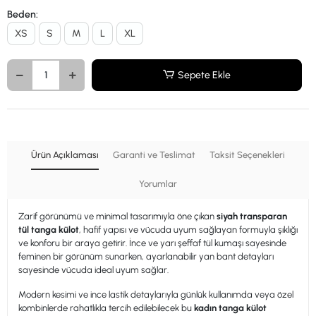
Beden:
XS
S
M
L
XL
Sepete Ekle
Ürün Açıklaması
Garanti ve Teslimat
Taksit Seçenekleri
Yorumlar
Zarif görünümü ve minimal tasarımıyla öne çıkan
siyah transparan
tül tanga külot
, hafif yapısı ve vücuda uyum sağlayan formuyla şıklığı
ve konforu bir araya getirir. İnce ve yarı şeffaf tül kumaşı sayesinde
feminen bir görünüm sunarken, ayarlanabilir yan bant detayları
sayesinde vücuda ideal uyum sağlar.
Modern kesimi ve ince lastik detaylarıyla günlük kullanımda veya özel
kombinlerde rahatlıkla tercih edilebilecek bu
kadın tanga külot