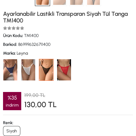
Ayarlanabilir Lastikli Transparan Siyah Tül Tanga
TM1400
Ürün Kodu:
TM1400
Barkod:
869996326711400
Marka:
Leyna
199,00 TL
%35
130,00 TL
indirim
Renk:
Siyah