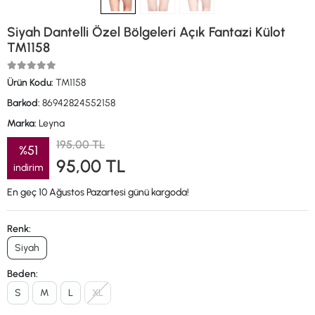
Siyah Dantelli Özel Bölgeleri Açık Fantazi Külot
TM1158
Ürün Kodu:
TM1158
Barkod:
86942824552158
Marka:
Leyna
195,00 TL
%51
95,00 TL
indirim
En geç 10 Ağustos Pazartesi günü kargoda!
Renk:
Siyah
Beden:
S
M
L
XL