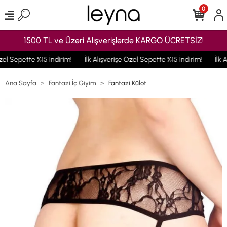
0
1500 TL ve Üzeri Alışverişlerde KARGO ÜCRETSİZ!
zel Sepette %15 İndirim!
İlk Alışverişe Özel Sepette %15 İndirim!
İlk A
Ana Sayfa
Fantazi İç Giyim
Fantazi Külot