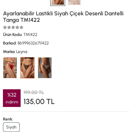
Ayarlanabilir Lastikli Siyah Çiçek Desenli Dantelli
Tanga TM1422
Ürün Kodu:
TM1422
Barkod:
869996326711422
Marka:
Leyna
199,00 TL
%32
135,00 TL
indirim
Renk:
Siyah