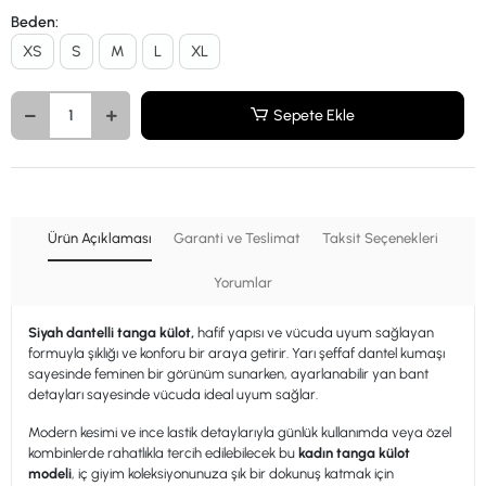
Beden:
XS
S
M
L
XL
Sepete Ekle
Ürün Açıklaması
Garanti ve Teslimat
Taksit Seçenekleri
Yorumlar
Siyah dantelli tanga külot
,
hafif yapısı ve vücuda uyum sağlayan
formuyla şıklığı ve konforu bir araya getirir. Yarı şeffaf dantel kumaşı
sayesinde feminen bir görünüm sunarken, ayarlanabilir yan bant
detayları sayesinde vücuda ideal uyum sağlar.
Modern kesimi ve ince lastik detaylarıyla günlük kullanımda veya özel
kombinlerde rahatlıkla tercih edilebilecek bu
kadın tanga külot
modeli
, iç giyim koleksiyonunuza şık bir dokunuş katmak için