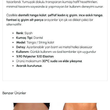
tasarlandı. Yumuşak dokulu transparan kumaşı hafif hissettirirken,
minimal tasarımı sayesinde iz yapmayan bir kullanım deneyimi sunar.
Özellikle
dantelli tanga külot
,
şeffaf kadın iç giyim
,
ince askılı tanga
,
fantazi iç giyim alt parça
arayanlar için şık ve dikkat çekici bir
alternatiftir.
Renk:
Siyah
Kumaş Tipi:
Dantel
Model:
Tanga / String külot
Detay:
Ayarlanabilir yan bant ve metal halka aksesuar
Kullanım:
Günlük kullanım ve özel kombinler için uygundur
%90 Polyester %10 Elastan
Ürünü maksimum
30°C suda ve elde yıkayınız
.
Asarak kurutunuz.
Benzer Ürünler