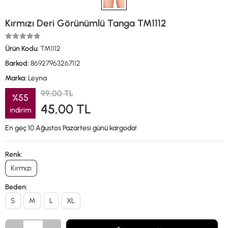
Kırmızı Deri Görünümlü Tanga TM1112
Ürün Kodu:
TM1112
Barkod:
86927963267112
Marka:
Leyna
99,00 TL
%55
45,00 TL
indirim
En geç 10 Ağustos Pazartesi günü kargoda!
Renk:
Kırmızı
Beden:
S
M
L
XL