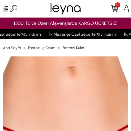
0
1500 TL ve Üzeri Alışverişlerde KARGO ÜCRETSİZ!
zel Sepette %15 İndirim!
İlk Alışverişe Özel Sepette %15 İndirim!
İlk A
Ana Sayfa
Fantazi İç Giyim
Fantazi Külot