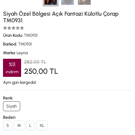
Siyah Özel Bölgesi Açık Fantazi Külotlu Çorap
TM0931
Ürün Kodu:
TM0931
Barkod:
TM0931
Marka:
Leyna
282,00 TL
%11
250,00 TL
indirim
Aynı gün kargoda!
Renk:
Siyah
Beden:
S
M
L
XL