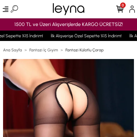
0
1500 TL ve Üzeri Alışverişlerde KARGO ÜCRETSİZ!
el Sepette %15 İndirim!
İlk Alışverişe Özel Sepette %15 İndirim!
İlk A
Ana Sayfa
Fantazi İç Giyim
Fantazi Külotlu Çorap