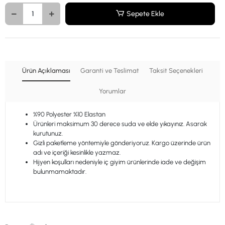
Sepete Ekle
Ürün Açıklaması
Garanti ve Teslimat
Taksit Seçenekleri
Yorumlar
%90 Polyester %10 Elastan
Ürünleri maksimum 30 derece suda ve elde yıkayınız. Asarak
kurutunuz.
Gizli paketleme yöntemiyle gönderiyoruz. Kargo üzerinde ürün
adı ve içeriği kesinlikle yazmaz.
Hijyen koşulları nedeniyle iç giyim ürünlerinde iade ve değişim
bulunmamaktadır.