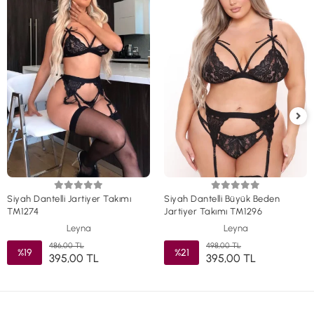
Siyah Dantelli Jartiyer Takımı
Siyah Dantelli Büyük Beden
TM1274
Jartiyer Takımı TM1296
Leyna
Leyna
486,00 TL
498,00 TL
%19
%21
395,00 TL
395,00 TL