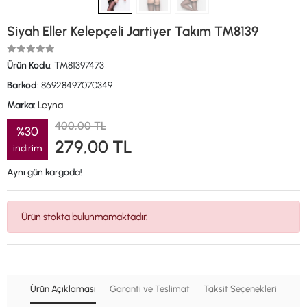
Siyah Eller Kelepçeli Jartiyer Takım TM8139
Ürün Kodu:
TM81397473
Barkod:
86928497070349
Marka:
Leyna
400,00 TL
%30
279,00 TL
indirim
Aynı gün kargoda!
Ürün stokta bulunmamaktadır.
Ürün Açıklaması
Garanti ve Teslimat
Taksit Seçenekleri