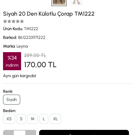
Siyah 20 Den Külotlu Çorap TM1222
Ürün Kodu:
TM1222
Barkod:
8612233971222
Marka:
Leyna
259,00 TL
%34
170,00 TL
indirim
Aynı gün kargoda!
Renk:
Siyah
Beden:
XS
S
M
L
XL