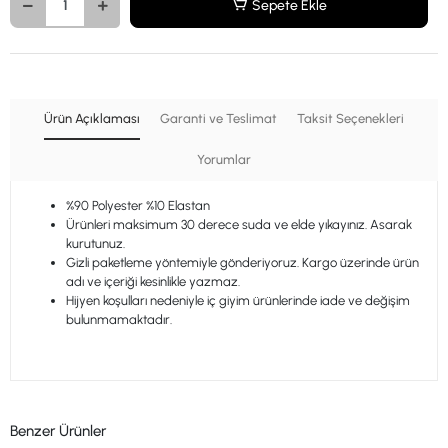
Sepete Ekle
Ürün Açıklaması
Garanti ve Teslimat
Taksit Seçenekleri
Yorumlar
%90 Polyester %10 Elastan
Ürünleri maksimum 30 derece suda ve elde yıkayınız. Asarak
kurutunuz.
Gizli paketleme yöntemiyle gönderiyoruz. Kargo üzerinde ürün
adı ve içeriği kesinlikle yazmaz.
Hijyen koşulları nedeniyle iç giyim ürünlerinde iade ve değişim
bulunmamaktadır.
Benzer Ürünler