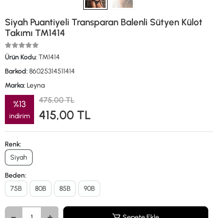
Siyah Puantiyeli Transparan Balenli Sütyen Külot
Takımı TM1414
Ürün Kodu:
TM1414
Barkod:
86025314511414
Marka:
Leyna
475,00 TL
%13
415,00 TL
indirim
Renk:
Siyah
Beden:
75B
80B
85B
90B
Sepete Ekle