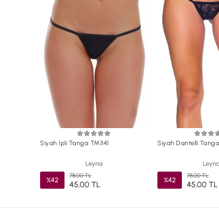
Siyah İpli Tanga TM1141
Siyah Dantelli Tang
Leyna
Leyn
78,00 TL
78,00 TL
%42
%42
45,00 TL
45,00 TL