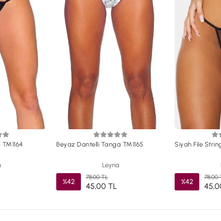
a TM1164
Beyaz Dantelli Tanga TM1165
Siyah File Stri
a
Leyna
78,00 TL
78,00 
%42
%42
45,00 TL
45,0