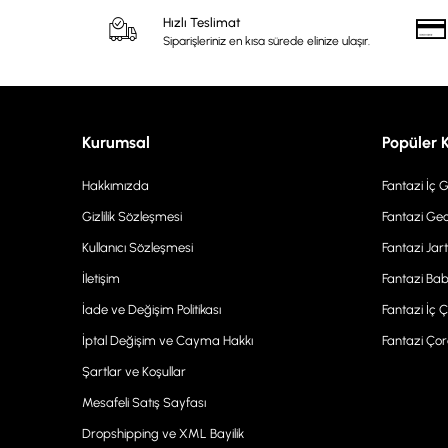
Hızlı Teslimat
Siparişleriniz en kısa sürede elinize ulaşır.
Kurumsal
Popüler 
Hakkımızda
Fantazi İç 
Gizlilik Sözleşmesi
Fantazi Gec
Kullanıcı Sözleşmesi
Fantazi Jart
İletişim
Fantazi Bab
İade ve Değişim Politikası
Fantazi İç 
İptal Değişim ve Cayma Hakkı
Fantazi Ço
Şartlar ve Koşullar
Mesafeli Satış Sayfası
Dropshipping ve XML Bayilik