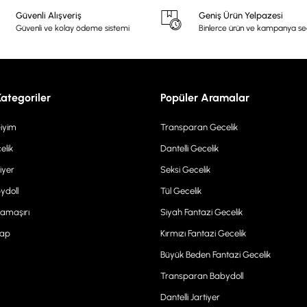
Güvenli Alışveriş
Geniş Ürün Yelpazesi
Güvenli ve kolay ödeme sistemi
Binlerce ürün ve kampanya s
Kategoriler
Popüler Aramalar
Giyim
Transparan Gecelik
elik
Dantelli Gecelik
iyer
Seksi Gecelik
ydoll
Tül Gecelik
Çamaşırı
Siyah Fantazi Gecelik
rap
Kırmızı Fantazi Gecelik
Büyük Beden Fantazi Gecelik
Transparan Babydoll
Dantelli Jartiyer