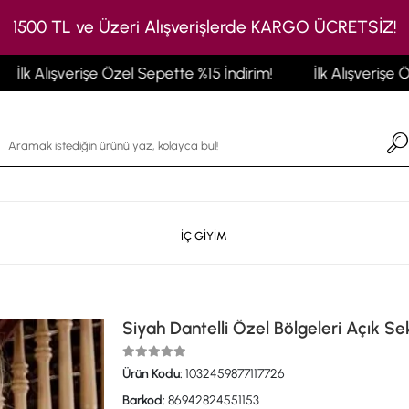
1500 TL ve Üzeri Alışverişlerde KARGO ÜCRETSİZ!
k Alışverişe Özel Sepette %15 İndirim!
İlk Alışverişe Özel
İÇ GİYİM
Siyah Dantelli Özel Bölgeleri Açık Se
Ürün Kodu:
1032459877117726
Barkod:
86942824551153