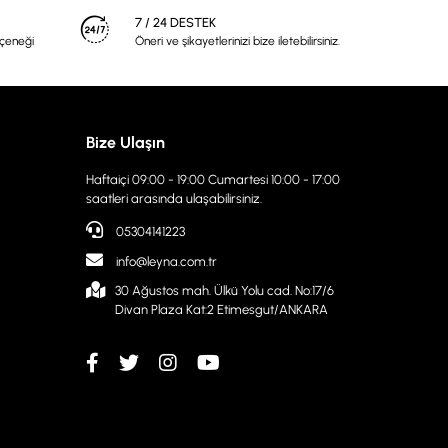
7 / 24 DESTEK
eçeneği
Öneri ve şikayetlerinizi bize iletebilirsiniz.
Bize Ulaşın
Haftaiçi 09:00 - 19:00 Cumartesi 10:00 - 17:00
saatleri arasında ulaşabilirsiniz.
05304141223
info@leyna.com.tr
30 Ağustos mah. Ülkü Yolu cad. No:17/6
Divan Plaza Kat:2 Etimesgut/ANKARA