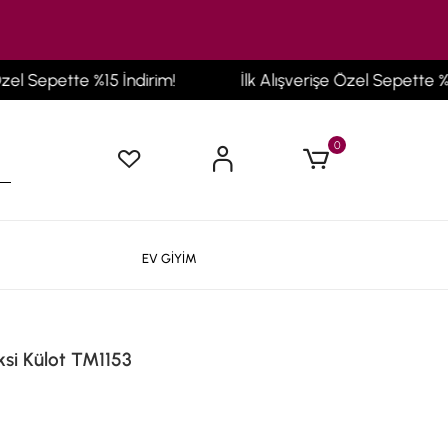
 Sepette %15 İndirim!
İlk Alışverişe Özel Sepette %15 İn
0
EV GİYİM
ksi Külot TM1153