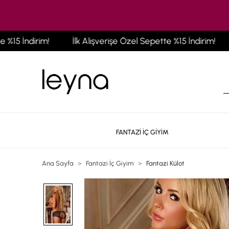
5 İndirim!
İlk Alışverişe Özel Sepette %15 İndirim!
İl
FANTAZİ İÇ GİYİM
Ana Sayfa
Fantazi İç Giyim
Fantazi Külot