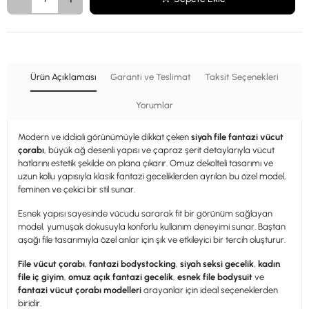
Ürün Açıklaması
Garanti ve Teslimat
Taksit Seçenekleri
Yorumlar
Modern ve iddialı görünümüyle dikkat çeken
siyah file fantazi vücut
çorabı
, büyük ağ desenli yapısı ve çapraz şerit detaylarıyla vücut
hatlarını estetik şekilde ön plana çıkarır. Omuz dekolteli tasarımı ve
uzun kollu yapısıyla klasik fantazi geceliklerden ayrılan bu özel model,
feminen ve çekici bir stil sunar.
Esnek yapısı sayesinde vücudu sararak fit bir görünüm sağlayan
model, yumuşak dokusuyla konforlu kullanım deneyimi sunar. Baştan
aşağı file tasarımıyla özel anlar için şık ve etkileyici bir tercih oluşturur.
File vücut çorabı
,
fantazi bodystocking
,
siyah seksi gecelik
,
kadın
file iç giyim
,
omuz açık fantazi gecelik
,
esnek file bodysuit
ve
fantazi vücut çorabı modelleri
arayanlar için ideal seçeneklerden
biridir.