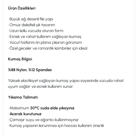
Ürün Özellikleri
• Büyük ağ desenli file yapı
• Omuz dekolteli şık tasarım
• Uzun kollu vücuda oturan form
• Esnek ve rahat kullanım sağlayan kumaş
• Vücut hatlarını ön plana çıkaran görünüm
• Özel geceler ve romantik kombinler için ideal
Kumaş Bilgisi
%88 Nylon, %12 Spandex
Yüksek elastikiyet sağlayan kumaş yapısı sayesinde vücuda rahat
uyum sağlar ve esnek kullanım sunar.
Yıkama Talimatı
• Maksimum
30°C suda elde yıkayınız
•
Asarak kurutunuz
• Çamaşır suyu ve ağartıcı kullanmayınız
• Kumaş yapısının korunması için hassas kullanım önerilir