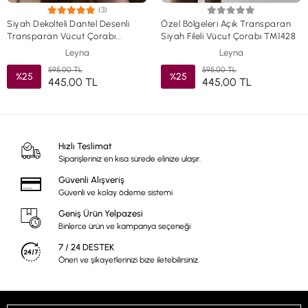
(3)
Siyah Dekolteli Dantel Desenli
Özel Bölgeleri Açık Transparan
Transparan Vücut Çorabı
Siyah Fileli Vücut Çorabı TM1428
TM1435
Leyna
Leyna
595,00 TL
595,00 TL
%25
%25
445,00 TL
445,00 TL
Hızlı Teslimat
Siparişleriniz en kısa sürede elinize ulaşır.
Güvenli Alışveriş
Güvenli ve kolay ödeme sistemi
Geniş Ürün Yelpazesi
Binlerce ürün ve kampanya seçeneği
7 / 24 DESTEK
Öneri ve şikayetlerinizi bize iletebilirsiniz.