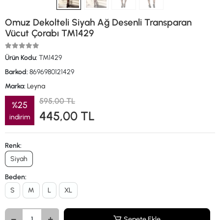
Omuz Dekolteli Siyah Ağ Desenli Transparan
Vücut Çorabı TM1429
Ürün Kodu:
TM1429
Barkod:
8696980121429
Marka:
Leyna
595,00 TL
%25
445,00 TL
indirim
Renk:
Siyah
Beden:
S
M
L
XL
Sepete Ekle