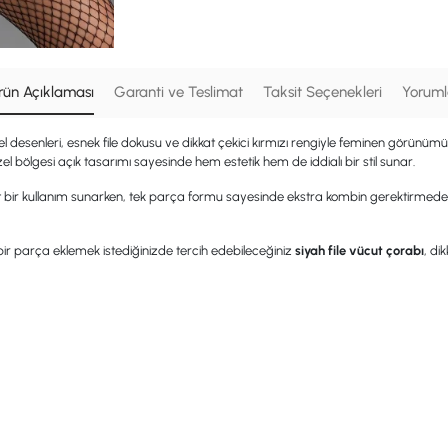
rün Açıklaması
Garanti ve Teslimat
Taksit Seçenekleri
Yoruml
tel desenleri, esnek file dokusu ve dikkat çekici kırmızı rengiyle feminen görünü
l bölgesi açık tasarımı sayesinde hem estetik hem de iddialı bir stil sunar.
ir kullanım sunarken, tek parça formu sayesinde ekstra kombin gerektirmeden şı
ir parça eklemek istediğinizde tercih edebileceğiniz
siyah file vücut çorabı
, di