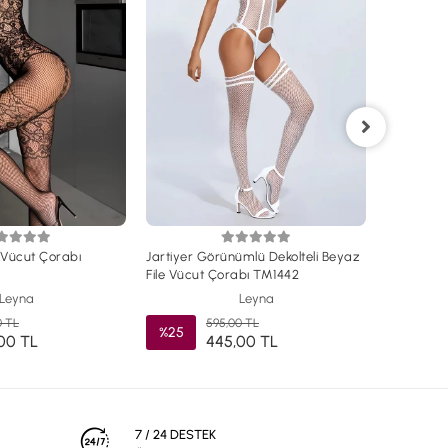
Siyah Dant
Görünüml
%25
e Vücut Çorabı
Jartiyer Görünümlü Dekolteli Beyaz
File Vücut Çorabı TM1442
Leyna
Leyna
0 TL
595,00 TL
%25
00 TL
445,00 TL
7 / 24 DESTEK