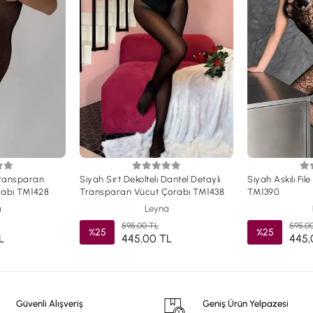
Transparan
Siyah Sırt Dekolteli Dantel Detaylı
Siyah Askılı Fil
orabı TM1428
Transparan Vücut Çorabı TM1438
TM1390
a
Leyna
595,00 TL
595,0
%25
%25
L
445,00 TL
445,
Güvenli Alışveriş
Geniş Ürün Yelpazesi