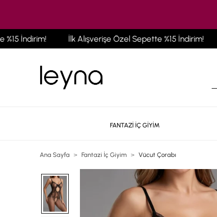
 İndirim!
İlk Alışverişe Özel Sepette %15 İndirim!
İl
FANTAZİ İÇ GİYİM
Ana Sayfa
Fantazi İç Giyim
Vücut Çorabı