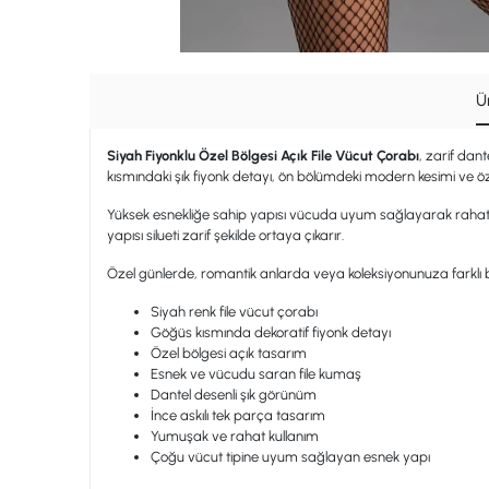
Ü
Siyah Fiyonklu Özel Bölgesi Açık File Vücut Çorabı
, zarif dan
kısmındaki şık fiyonk detayı, ön bölümdeki modern kesimi ve öze
Yüksek esnekliğe sahip yapısı vücuda uyum sağlayarak rahat b
yapısı silueti zarif şekilde ortaya çıkarır.
Özel günlerde, romantik anlarda veya koleksiyonunuza farklı b
Siyah renk file vücut çorabı
Göğüs kısmında dekoratif fiyonk detayı
Özel bölgesi açık tasarım
Esnek ve vücudu saran file kumaş
Dantel desenli şık görünüm
İnce askılı tek parça tasarım
Yumuşak ve rahat kullanım
Çoğu vücut tipine uyum sağlayan esnek yapı