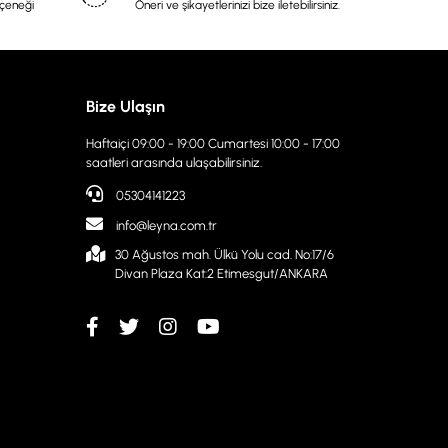
eçeneği
Öneri ve şikayetlerinizi bize iletebilirsiniz.
Bize Ulaşın
Haftaiçi 09:00 - 19:00 Cumartesi 10:00 - 17:00
saatleri arasında ulaşabilirsiniz.
05304141223
info@leyna.com.tr
30 Ağustos mah. Ülkü Yolu cad. No:17/6
Divan Plaza Kat:2 Etimesgut/ANKARA