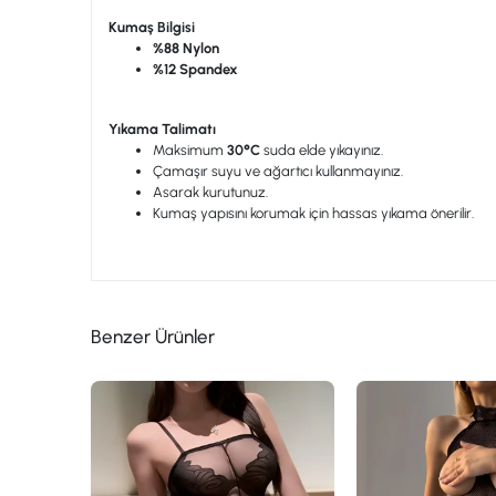
Kumaş Bilgisi
%88 Nylon
%12 Spandex
Yıkama Talimatı
Maksimum
30°C
suda elde yıkayınız.
Çamaşır suyu ve ağartıcı kullanmayınız.
Asarak kurutunuz.
Kumaş yapısını korumak için hassas yıkama önerilir.
Benzer Ürünler