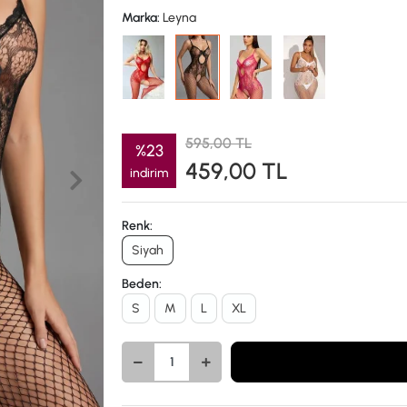
Marka:
Leyna
595,00 TL
%23
459,00 TL
indirim
Renk:
Siyah
Beden:
S
M
L
XL