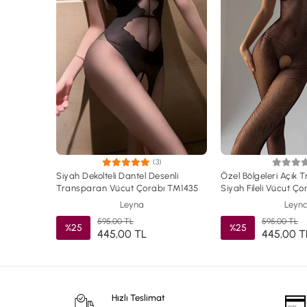
(3)
Siyah Dekolteli Dantel Desenli
Özel Bölgeleri Açık 
Transparan Vücut Çorabı TM1435
Siyah Fileli Vücut Ç
Leyna
Leyn
595,00 TL
595,00 TL
%25
%25
445,00 TL
445,00 T
Hızlı Teslimat