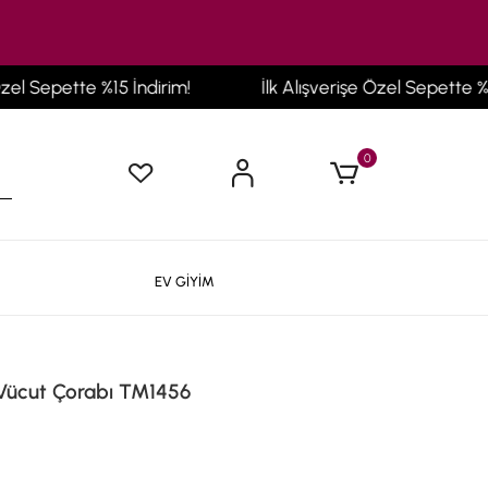
 Sepette %15 İndirim!
İlk Alışverişe Özel Sepette %15 İn
0
EV GİYİM
e Vücut Çorabı TM1456