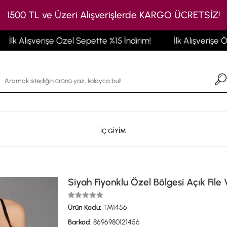
1500 TL ve Üzeri Alışverişlerde KARGO ÜCRETSİZ!
k Alışverişe Özel Sepette %15 İndirim!
İlk Alışverişe Özel
İÇ GİYİM
Siyah Fiyonklu Özel Bölgesi Açık Fil
Ürün Kodu:
TM1456
Barkod:
8696980121456