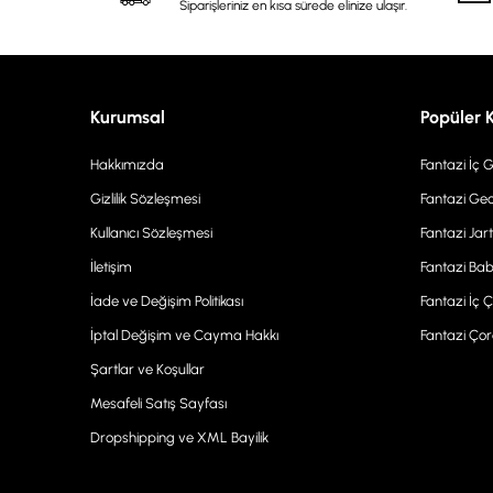
Siparişleriniz en kısa sürede elinize ulaşır.
Kurumsal
Popüler 
Hakkımızda
Fantazi İç 
Gizlilik Sözleşmesi
Fantazi Gec
Kullanıcı Sözleşmesi
Fantazi Jart
İletişim
Fantazi Bab
İade ve Değişim Politikası
Fantazi İç 
İptal Değişim ve Cayma Hakkı
Fantazi Ço
Şartlar ve Koşullar
Mesafeli Satış Sayfası
Dropshipping ve XML Bayilik