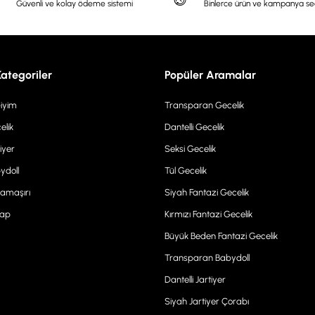
Güvenli ve kolay ödeme sistemi
Binlerce ürün ve kampanya s
Kategoriler
Popüler Aramalar
Giyim
Transparan Gecelik
elik
Dantelli Gecelik
iyer
Seksi Gecelik
ydoll
Tül Gecelik
Çamaşırı
Siyah Fantazi Gecelik
rap
Kırmızı Fantazi Gecelik
Büyük Beden Fantazi Gecelik
Transparan Babydoll
Dantelli Jartiyer
Siyah Jartiyer Çorabı