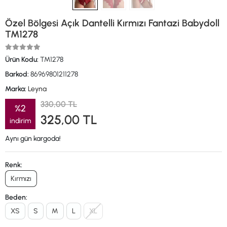
Özel Bölgesi Açık Dantelli Kırmızı Fantazi Babydoll
TM1278
Ürün Kodu:
TM1278
Barkod:
86969801211278
Marka:
Leyna
330,00 TL
%2
325,00 TL
indirim
Aynı gün kargoda!
Renk:
Kırmızı
Beden:
XS
S
M
L
XL