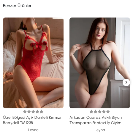
Benzer Ürünler
Özel Bölgesi Açık Dantelli Kırmızı
Arkadan Çapraz Askılı Siyah
Babydoll TM1238
Transparan Fantazi İç Giyim
TM1194
Leyna
Leyna