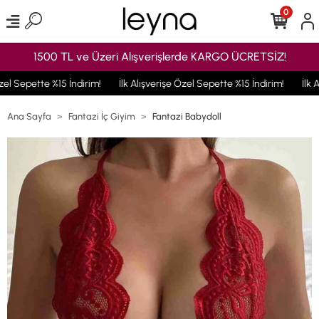
0
1500 TL ve Üzeri Alışverişlerde KARGO ÜCRETSİZ!
el Sepette %15 İndirim!
İlk Alışverişe Özel Sepette %15 İndirim!
İlk A
Ana Sayfa
Fantazi İç Giyim
Fantazi Babydoll