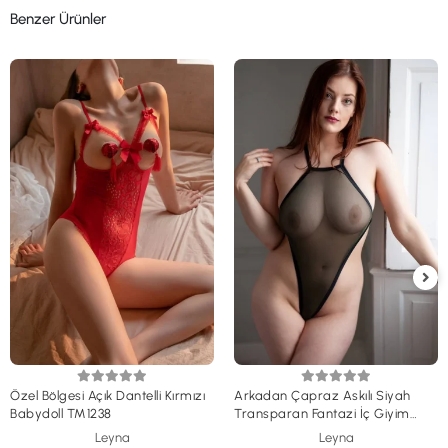
Benzer Ürünler
Özel Bölgesi Açık Dantelli Kırmızı
Arkadan Çapraz Askılı Siyah
Babydoll TM1238
Transparan Fantazi İç Giyim
TM1194
Leyna
Leyna