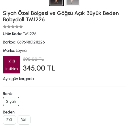
Siyah Özel Bölgesi ve Göğsü Açık Büyük Beden
Babydoll TM1226
Ürün Kodu:
TM1226
Barkod:
86969801211226
Marka:
Leyna
395,00 TL
%13
345,00 TL
indirim
Aynı gün kargoda!
Renk:
Siyah
Beden:
2XL
3XL