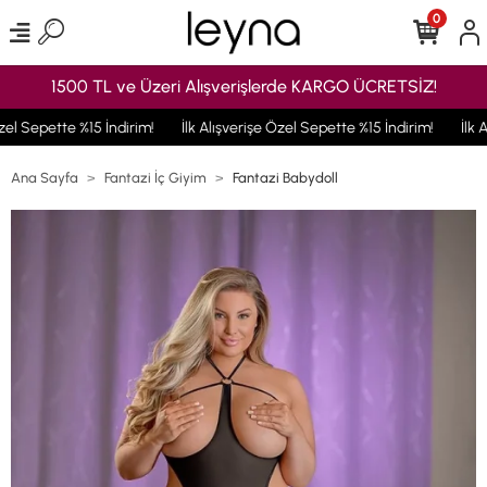
0
1500 TL ve Üzeri Alışverişlerde KARGO ÜCRETSİZ!
el Sepette %15 İndirim!
İlk Alışverişe Özel Sepette %15 İndirim!
İlk A
Ana Sayfa
Fantazi İç Giyim
Fantazi Babydoll