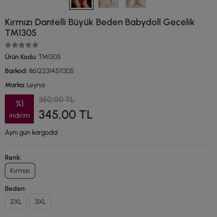
Kırmızı Dantelli Büyük Beden Babydoll Gecelik
TM1305
Ürün Kodu:
TM1305
Barkod:
86122314511305
Marka:
Leyna
350,00 TL
%1
345,00 TL
indirim
Aynı gün kargoda!
Renk:
Kırmızı
Beden:
2XL
3XL