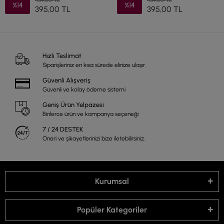
459,00 TL
459,00 TL
%14
%14
395,00 TL
395,00 TL
Hızlı Teslimat
Siparişleriniz en kısa sürede elinize ulaşır.
Güvenli Alışveriş
Güvenli ve kolay ödeme sistemi
Geniş Ürün Yelpazesi
Binlerce ürün ve kampanya seçeneği
7 / 24 DESTEK
Öneri ve şikayetlerinizi bize iletebilirsiniz.
Kurumsal
Popüler Kategoriler