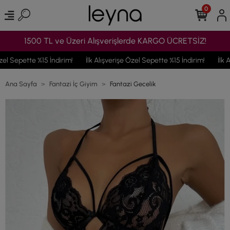
0
1500 TL ve Üzeri Alışverişlerde KARGO ÜCRETSİZ!
el Sepette %15 İndirim!
İlk Alışverişe Özel Sepette %15 İndirim!
İlk A
Ana Sayfa
Fantazi İç Giyim
Fantazi Gecelik