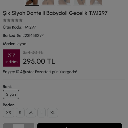
Şık Siyah Dantelli Babydoll Gecelik TM1297
Ürün Kodu:
TM1297
Barkod:
86122314511297
Marka:
Leyna
354,00 TL
%17
295,00 TL
indirim
En geç 10 Ağustos Pazartesi günü kargoda!
Renk:
Siyah
Beden:
XS
S
M
L
XL