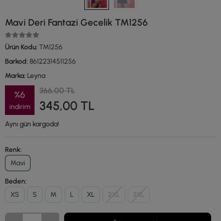
Mavi Deri Fantazi Gecelik TM1256
Ürün Kodu:
TM1256
Barkod:
86122314511256
Marka:
Leyna
366,00 TL
%6
345,00 TL
indirim
Aynı gün kargoda!
Renk:
Mavi
Beden:
XS
S
M
L
XL
2XL
3XL