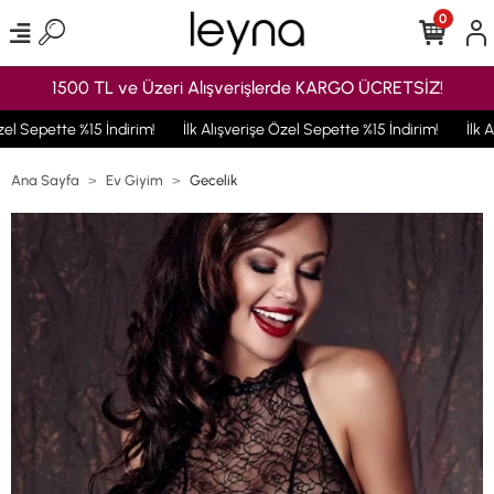
0
1500 TL ve Üzeri Alışverişlerde KARGO ÜCRETSİZ!
el Sepette %15 İndirim!
İlk Alışverişe Özel Sepette %15 İndirim!
İlk A
Ana Sayfa
Ev Giyim
Gecelik