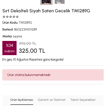
Sırt Dekolteli Siyah Saten Gecelik TM1289G
Ürün Kodu:
TM1289G
Barkod:
86022314511289
Marka:
Leyna
495,00 TL
%34
325,00 TL
indirim
En geç 10 Ağustos Pazartesi günü kargoda!
Ürün stokta bulunmamaktadır.
Ürün Açıklaması
Garanti ve Teslimat
Taksit Seçenekleri