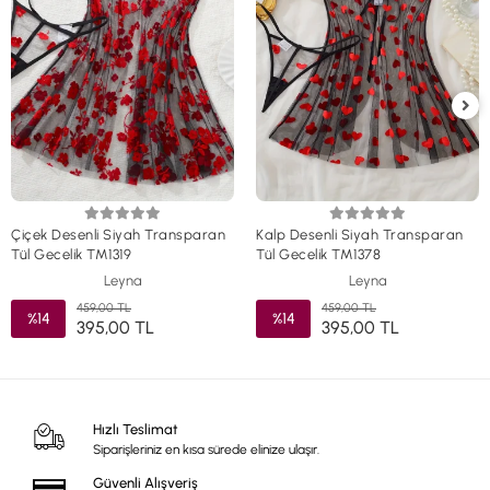
Çiçek Desenli Siyah Transparan
Kalp Desenli Siyah Transparan
Tül Gecelik TM1319
Tül Gecelik TM1378
Leyna
Leyna
459,00 TL
459,00 TL
%14
%14
395,00 TL
395,00 TL
Hızlı Teslimat
Siparişleriniz en kısa sürede elinize ulaşır.
Güvenli Alışveriş