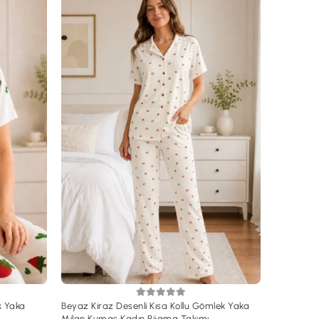
k Yaka
Beyaz Kiraz Desenli Kısa Kollu Gömlek Yaka
Milan Kumaş Kadın Pijama Takımı