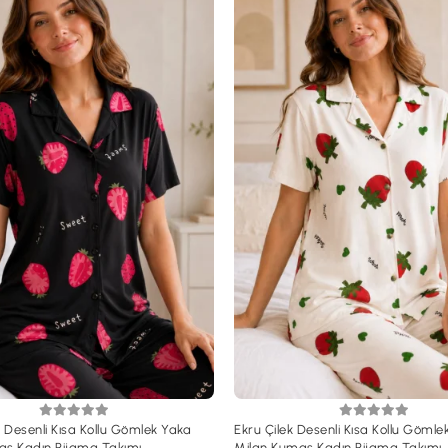
k Desenli Kısa Kollu Gömlek Yaka
Ekru Çilek Desenli Kısa Kollu Gömle
aş Kadın Pijama Takımı
Milan Kumaş Kadın Pijama Takımı