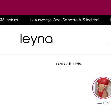
İlk Alışverişe Özel Sepette %15 İndirim!
İlk Alışveriş
FANTAZİ İÇ GİYİM
Yeni Ürün