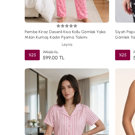
Pembe Kiraz Desenli Kısa Kollu Gömlek Yaka
Siyah Papa
Milan Kumaş Kadın Pijama Takımı
Gömlek Ya
Takımı
Leyna
799,00 TL
7
%25
%25
599,00 TL