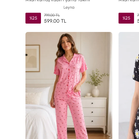
Leyna
799,00 TL
7
%25
%25
599,00 TL