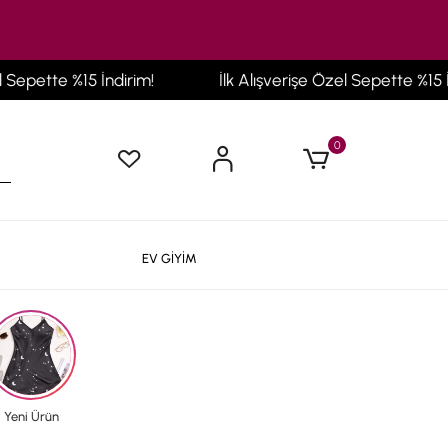
 İndirim!
İlk Alışverişe Özel Sepette %15 İndirim!
0
EV GİYİM
Yeni Ürün