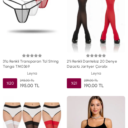
3'lü Renkli Transparan Tül String
2'li Renkli Dantelsiz 20 Denye
Tanga TM0369
Dizüstü Jartiyer Çorabı
Leyna
Leyna
245,00 TL
239,00 TL
%20
%21
195,00 TL
190,00 TL