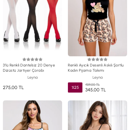
3'lü Renkli Dantelsiz 20 Denye
Renkli Ayıcık Desenli Askılı Şortlu
Dizüstü Jartiyer Çorabı
Kadın Pijama Takımı
Leyna
Leyna
459,00 TL
275,00 TL
%25
345,00 TL