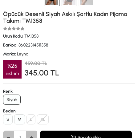
Öpücük Desenli Siyah Askılı Şortlu Kadın Pijama
Takımı TM1358
Ürün Kodu:
TM1358
Barkod:
86022314511358
Marka:
Leyna
459,00 TL
%25
345,00 TL
indirim
Renk:
Siyah
Beden:
S
M
L
XL
Sepete Ekle