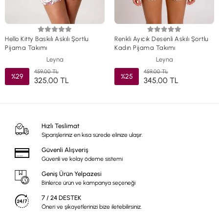
Hello Kitty Baskılı Askılı Şortlu
Renkli Ayıcık Desenli Askılı Şortlu
Pijama Takımı
Kadın Pijama Takımı
Leyna
Leyna
459,00 TL
459,00 TL
%29
%25
325,00 TL
345,00 TL
Hızlı Teslimat
Siparişleriniz en kısa sürede elinize ulaşır.
Güvenli Alışveriş
Güvenli ve kolay ödeme sistemi
Geniş Ürün Yelpazesi
Binlerce ürün ve kampanya seçeneği
7 / 24 DESTEK
Öneri ve şikayetlerinizi bize iletebilirsiniz.