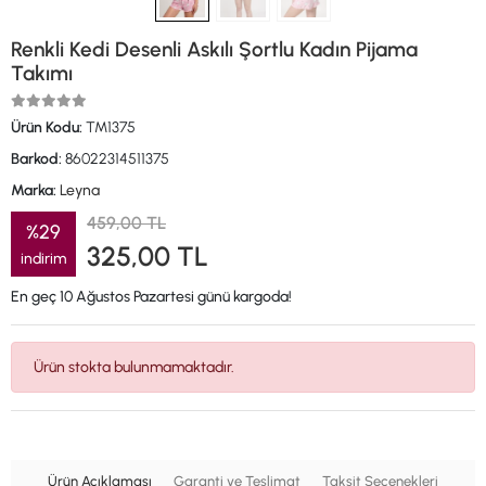
Renkli Kedi Desenli Askılı Şortlu Kadın Pijama
Takımı
Ürün Kodu:
TM1375
Barkod:
86022314511375
Marka:
Leyna
459,00 TL
%29
325,00 TL
indirim
En geç 10 Ağustos Pazartesi günü kargoda!
Ürün stokta bulunmamaktadır.
Ürün Açıklaması
Garanti ve Teslimat
Taksit Seçenekleri