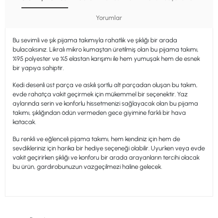
Yorumlar
Bu sevimli ve şık pijama takımıyla rahatlık ve şıklığı bir arada
bulacaksınız. Likralı mikro kumaştan üretilmiş olan bu pijama takımı,
%95 polyester ve %5 elastan karışımı ile hem yumuşak hem de esnek
bir yapıya sahiptir.
Kedi desenli üst parça ve askılı şortlu alt parçadan oluşan bu takım,
evde rahatça vakit geçirmek için mükemmel bir seçenektir. Yaz
aylarında serin ve konforlu hissetmenizi sağlayacak olan bu pijama
takımı, şıklığından ödün vermeden gece giyimine farklı bir hava
katacak.
Bu renkli ve eğlenceli pijama takımı, hem kendiniz için hem de
sevdikleriniz için harika bir hediye seçeneği olabilir. Uyurken veya evde
vakit geçirirken şıklığı ve konforu bir arada arayanların tercihi olacak
bu ürün, gardırobunuzun vazgeçilmezi haline gelecek.