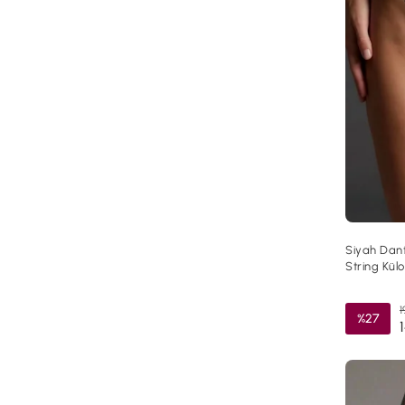
Siyah Dant
String Kül
1
%27