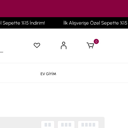
15 İndirim!
İlk Alışverişe Özel Sepette %15 İndirim!
0
EV GİYİM