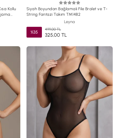
ısa Kollu
Siyah Boyundan Bağlamalı File Bralet ve T-
ijama
String Fantazi Takım TM1482
Leyna
499,00 TL
%35
325,00 TL