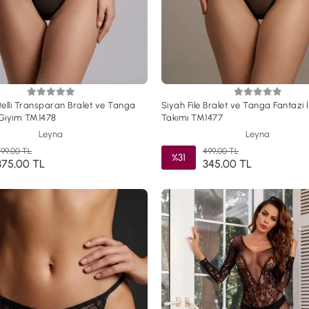
elli Transparan Bralet ve Tanga
Siyah File Bralet ve Tanga Fantazi 
 Giyim TM1478
Takımı TM1477
Leyna
Leyna
99,00 TL
499,00 TL
%31
375,00 TL
345,00 TL