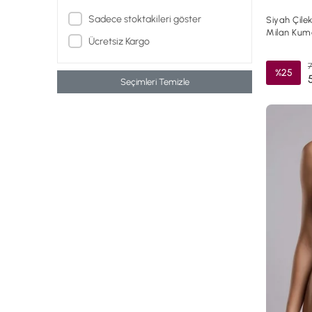
Sadece stoktakileri göster
Siyah Çile
Milan Kum
Ücretsiz Kargo
7
%25
Seçimleri Temizle