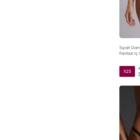
Siyah Dant
Fantazi İç
4
%25