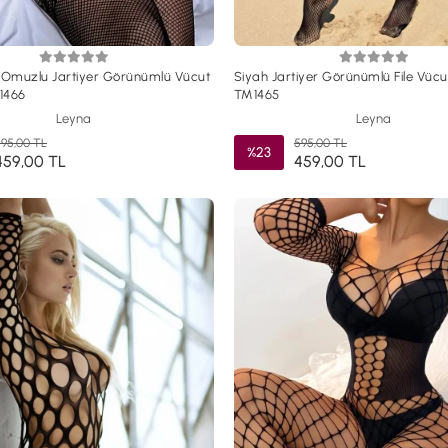
 Omuzlu Jartiyer Görünümlü Vücut
Siyah Jartiyer Görünümlü File Vücu
1466
TM1465
Leyna
Leyna
95,00 TL
595,00 TL
%23
459,00 TL
459,00 TL