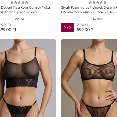
k Desenli Kısa Kollu Gömlek Yaka
Siyah Papatya ve Kelebek Desenli K
aş Kadın Pijama Takımı
Gömlek Yaka Milan Kumaş Kadın P
Takımı
Leyna
Leyna
99,00 TL
799,00 TL
%25
599,00 TL
599,00 TL