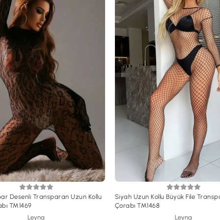
ar Desenli Transparan Uzun Kollu
Siyah Uzun Kollu Büyük File Trans
abı TM1469
Çorabı TM1468
Leyna
Leyna