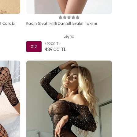
t Çorabı
Kadın Siyah Fitilli Dantelli Bralet Takımı
Leyna
499,00 TL
%12
439,00 TL