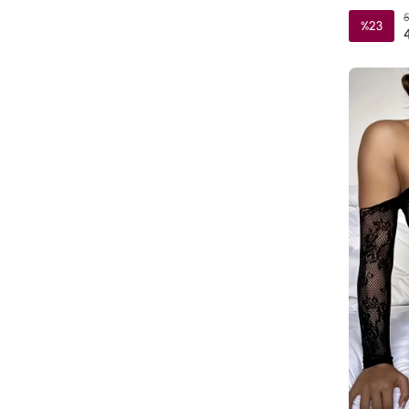
5
%23