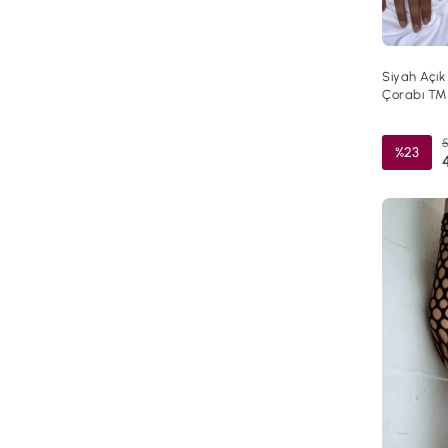
Siyah Açık
Çorabı TM
5
%23