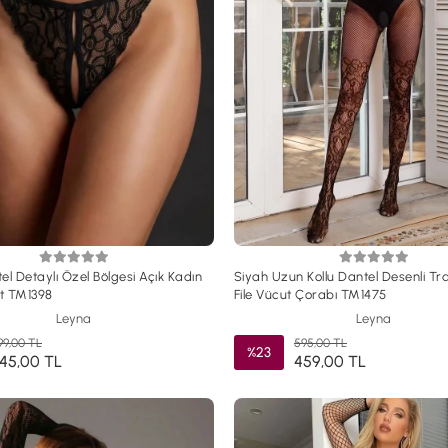
el Detaylı Özel Bölgesi Açık Kadın
Siyah Uzun Kollu Dantel Desenli T
ot TM1398
File Vücut Çorabı TM1475
Leyna
Leyna
99,00 TL
595,00 TL
%23
145,00 TL
459,00 TL