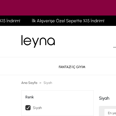
İlk Alışverişe Özel Sepette %15 İndirim!
İlk Alışver
FANTAZİ İÇ GİYİM
Ana Sayfa
Siyah
Renk
Siyah
Siyah