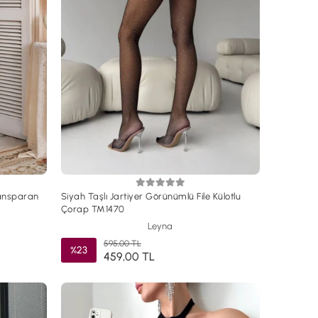
ransparan
Siyah Taşlı Jartiyer Görünümlü File Külotlu
Çorap TM1470
Leyna
595,00 TL
%23
459,00 TL