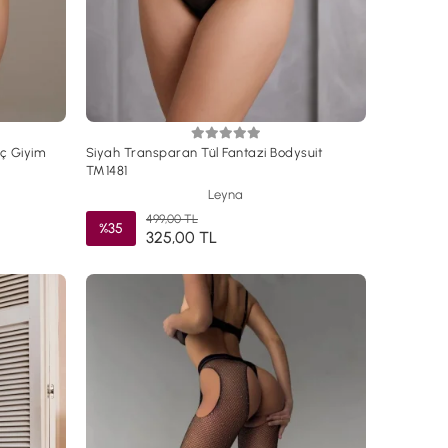
İç Giyim
Siyah Transparan Tül Fantazi Bodysuit
TM1481
Leyna
499,00 TL
%35
325,00 TL